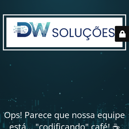
Ops! Parece que nossa equipe
está... "codificando" café! ☕