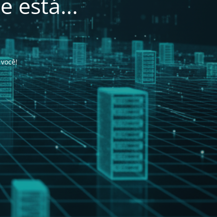
 está...
 você!