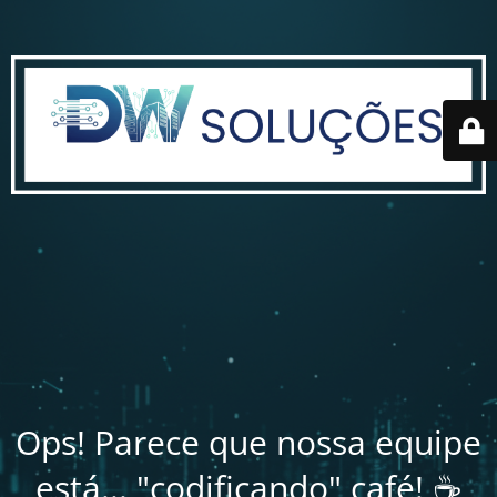
Ops! Parece que nossa equipe
está... "codificando" café! ☕